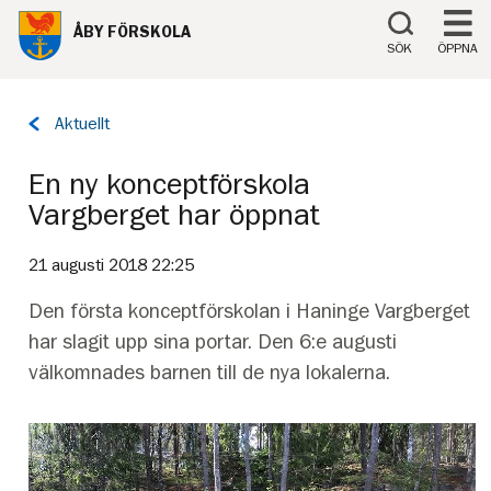
Till innehåll på sidan
ÅBY FÖRSKOLA
SÖK
ÖPPNA
Tillbaka
Aktuellt
till
sidan:
En ny konceptförskola
Vargberget har öppnat
21 augusti 2018 22:25
Den första konceptförskolan i Haninge Vargberget
har slagit upp sina portar. Den 6:e augusti
välkomnades barnen till de nya lokalerna.