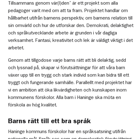
Tillsammans genom vär(l)den” är ett projekt som alla
pedagoger varit med om att ta fram. Projektet handlar om
hållbarhet utifrån barnens perspektiv, om barnens relation till
sin omvärld och hur de utforskar den. Demokrati, delaktighet
och språkutvecklande arbete är grunden i vår dagliga
verksamhet. Fantasi, kreativitet och lek är väldigt viktigt i det
arbetet.
Genom att tillgodose varje barns rätt att bli delaktig, sedd
och lyssnad på, skapar vi förutsättningar för att våra barn
växer upp till en trygg och stark individ som kan bidra till ett
tryggt och fungerande samhälle. Parallellt med projektet har
vi en ambition att öka likvärdigheten och kunskapen inom
kommunens förskolor. Alla barn i Haninge ska möta en
förskola av hög kvalitet.
Barns rätt till ett bra språk
Haninge kommuns förskolor har en språksatsning utifrån
nationella mål. Språk ses som en demokratisk förutsättning