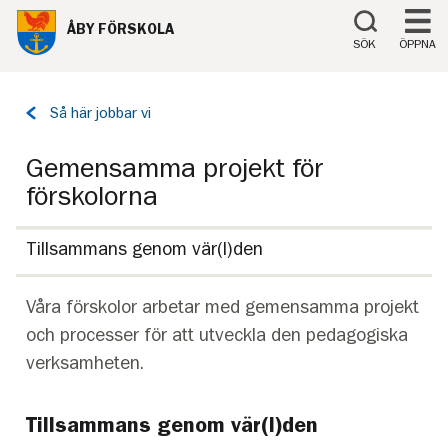
Till innehåll på sidan
ÅBY FÖRSKOLA
SÖK
ÖPPNA
Tillbaka
Så här jobbar vi
till
sidan:
Gemensamma projekt för
förskolorna
Tillsammans genom vär(l)den
Våra förskolor arbetar med gemensamma projekt
och processer för att utveckla den pedagogiska
verksamheten.
Tillsammans genom vär(l)den