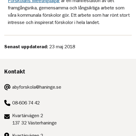
Förskolans Meetingdagar
är en manifestation av det
framgångsrika, gemensamma och långsiktiga arbete som
våra kommunala förskolor gör. Ett arbete som har rönt stort
intresse och inspirerat förskolor i hela landet.
Senast uppdaterad:
23 maj 2018
Kontakt
E-
abyforskola@haninge.se
post:
Telefon:
08-606 74 42
Postadress:
Kvartärvägen 2
137 32 Västerhaninge
Besöksadress:
Kvartärvägen 2