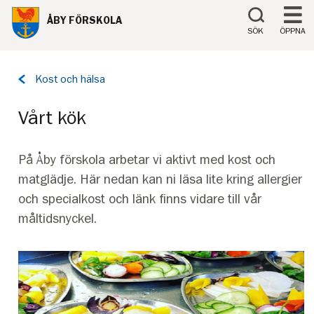
Till innehåll på sidan
ÅBY FÖRSKOLA
SÖK
ÖPPNA
Tillbaka
Kost och hälsa
till
sidan:
Vårt kök
På Åby förskola arbetar vi aktivt med kost och
matglädje. Här nedan kan ni läsa lite kring allergier
och specialkost och länk finns vidare till vår
måltidsnyckel.