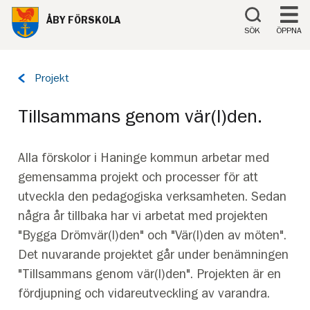
Till innehåll på sidan
ÅBY FÖRSKOLA
SÖK
ÖPPNA
Tillbaka
Projekt
till
sidan:
Tillsammans genom vär(l)den.
Alla förskolor i Haninge kommun arbetar med
gemensamma projekt och processer för att
utveckla den pedagogiska verksamheten. Sedan
några år tillbaka har vi arbetat med projekten
"Bygga Drömvär(l)den" och "Vär(l)den av möten".
Det nuvarande projektet går under benämningen
"Tillsammans genom vär(l)den". Projekten är en
fördjupning och vidareutveckling av varandra.